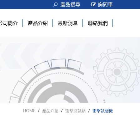
產品搜尋
詢問車
公司簡介
產品介紹
最新消息
聯絡我們
關於義信儀器
萬能材料試驗機(拉壓力試
電腦伺服拉力試驗機
最新動態
驗機)
數位單機顯示拉力試驗機
新機台上市
夾治具
夾具
簡易式拉力試驗機
客製夾具
各式切試片機、切刀
試片裁切機
拉壓力計
樣品切割器
橡膠、塑膠測試類
熱壓成型試驗機
切刀
熔融指數儀
膠帶測試類
保持力試驗
HOME
產品介紹
衝擊測試類
衝擊試驗機
填縫機擠出率試驗機
初黏性試驗
紡織測試類
織物彈性及延伸率
切角機
輾壓滾輪
對色箱
包裝測試類
包裝測試相關