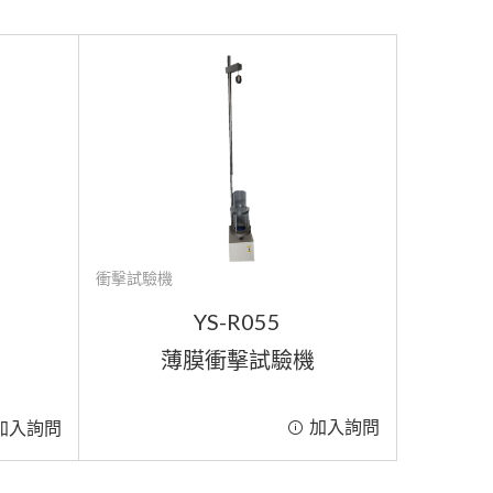
鏡面鋼板
撚度機
衝擊測試類
衝擊試驗機
撕裂試驗
定向落下試驗機
環境溫度測試類
烘箱
鈕扣拉力
垂直反彈跳試驗機
耐寒試驗
耐磨/摩擦力試驗類
沾水度
落球試驗機
鹽水噴霧
扭力測試類
外觀均勻度
耐黃變試驗
防疫相關測試類
防護衣測試
紗支測長相關
老化試驗
壓差機
耐燃燒測試類
衝擊試驗機
YS-R055
色牢度相關
客製化機台
薄膜衝擊試驗機
耐水度試驗
耗材與選購配件
耐磨試驗機配件組
荷重元
其他
加入詢問
加入詢問
鋼珠及落球