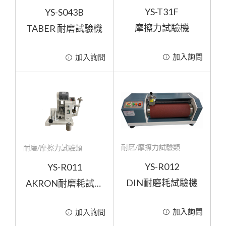
各式切試片機、切刀
夾治具
YS-T31F
YS-S043B
電腦伺服拉力試驗機
織物彈性及延伸率
耐磨試驗機配件組
熱壓成型試驗機
包裝測試相關
橡膠、塑膠測試類
數位單機顯示拉力試驗機
試片裁切機
保持力試驗
衝擊試驗機
防護衣測試
摩擦力試驗機
TABER 耐磨試驗機
夾具
烘箱
定向落下試驗機
樣品切割器
熔融指數儀
初黏性試驗
客製夾具
耐寒試驗
對色箱
壓差機
荷重元
填縫機擠出率試驗機
簡易式拉力試驗機
垂直反彈跳試驗機
膠帶測試類
加入詢問
鋼珠及落球
加入詢問
輾壓滾輪
鹽水噴霧
撚度機
切刀
紡織測試類
落球試驗機
耐黃變試驗
拉壓力計
鏡面鋼板
撕裂試驗
切角機
鈕扣拉力
老化試驗
包裝測試類
沾水度
衝擊測試類
外觀均勻度
環境溫度測試類
紗支測長相關
耐磨/摩擦力試驗類
耐磨/摩擦力試驗類
耐磨/摩擦力試驗類
色牢度相關
耐水度試驗
扭力測試類
YS-R012
YS-R011
防疫相關測試類
DIN耐磨耗試驗機
AKRON耐磨耗試驗
機
耐燃燒測試類
加入詢問
加入詢問
客製化機台