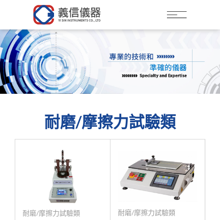
Language
Menu
耐磨/摩擦力試驗類
公司簡介
繁體中文
產品介紹
萬
能
材
料
試
驗
機
(
拉
壓
力
試
驗
機
最新消息
關於義信儀器
最新動態
聯絡我們
新機台上市
)
耐磨/摩擦力試驗類
耐磨/摩擦力試驗類